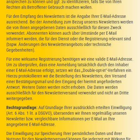
ansprechen zu können und ggf. zu identifizieren, falls Sie von Ihren
Rechten als Betroffener Gebrauch machen wollen.
Für den Empfang des Newsletters ist die Angabe Ihrer E-Mail-Adresse
ausreichend. Bei der Anmeldung zum Bezug unseres Newsletters werden
die von Ihnen angegebenen Daten ausschließlich für diesen Zweck
verwendet. Abonnenten können auch über Umstände per E-Mail
informiert werden, die für den Dienst oder die Registrierung relevant sind
(bspw. Änderungen des Newsletterangebots oder technische
Gegebenheiten).
Für eine wirksame Registrierung benötigen wir eine valide E-Mail-Adresse.
Um zu überprüfen, dass eine Anmeldung tatsächlich durch den Inhaber
einer E-Mail-Adresse erfolgt, setzen wir das „Double-opt-in“-Verfahren ein.
Hierzu protokollieren wir die Bestellung des Newsletters, den Versand
einer Bestätigungsmail und den Eingang der hiermit angeforderten
Antwort. Weitere Daten werden nicht erhoben. Die Daten werden
ausschließlich für den Newsletterversand verwendet und nicht an Dritte
weitergegeben.
Rechtsgrundlage:
Auf Grundlage Ihrer ausdrücklich erteilten Einwilligung
(Art. 6 Abs. 1 lit. a DSGVO), übersenden wir Ihnen regelmäßig unseren
Newsletter bzw. vergleichbare Informationen per E-Mail an Ihre
angegebene E-Mail-Adresse.
Die Einwilligung zur Speicherung Ihrer persönlichen Daten und ihrer
Nutzung für den Newsletterversand können Sie jederzeit mit Wirkung für